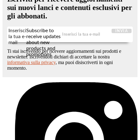
sui nuovi lanci e contenuti esclusivi per
gli abbonati.
Inserisci
Subscribe to
INVIA
la tua e-
receive updates
mail
about new
products and
Ti stai iscrivendo per ricevere aggiornamenti sui prodotti e
promotions
newsletter. Iscrivendoti dichiari di accettare la nostra
informativa sulla privacy
, ma puoi disiscriverti in ogni
momento.