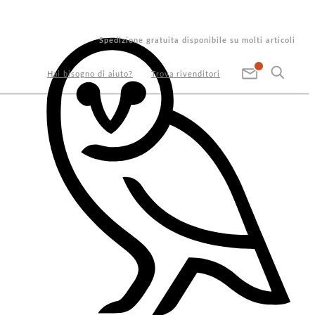
Spedizione gratuita disponibile su molti articoli
Hai bisogno di aiuto?
Trova rivenditori