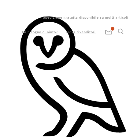
Spedizione gratuita disponibile su molti articoli
Hai bisogno di aiuto?
Trova rivenditori