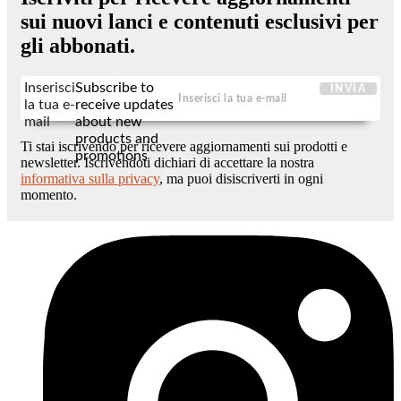
sui nuovi lanci e contenuti esclusivi per
gli abbonati.
Inserisci
Subscribe to
INVIA
la tua e-
receive updates
mail
about new
products and
Ti stai iscrivendo per ricevere aggiornamenti sui prodotti e
promotions
newsletter. Iscrivendoti dichiari di accettare la nostra
informativa sulla privacy
, ma puoi disiscriverti in ogni
momento.