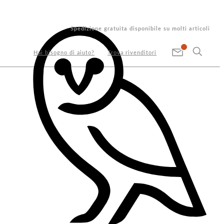
Spedizione gratuita disponibile su molti articoli
Hai bisogno di aiuto?
Trova rivenditori