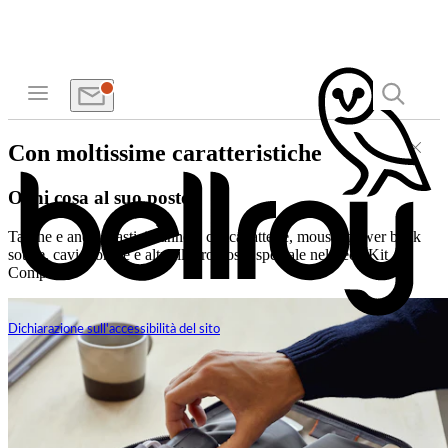
Con moltissime caratteristiche
Ogni cosa al suo posto
Tasche e anelli elastici danno a caricabatterie, mouse, power bank
sottile, cavi, dongle e altro il loro posto speciale nel Tech Kit
Compact.
Dichiarazione sull'accessibilità del sito