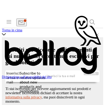
Torna in cima
Iscriviti per ricevere aggiornamenti
sui nuovi lanci e contenuti esclusivi per
gli abbonati.
Inserisci
Subscribe to
INVIA
Dichiarazione sull'accessibilità del sito
la tua e-
receive updates
mail
about new
products and
Ti stai iscrivendo per ricevere aggiornamenti sui prodotti e
promotions
newsletter. Iscrivendoti dichiari di accettare la nostra
informativa sulla privacy
, ma puoi disiscriverti in ogni
momento.