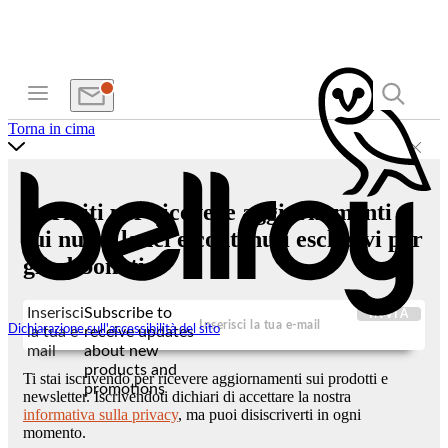
Torna in cima
Iscriviti per ricevere aggiornamenti
sui nuovi lanci e contenuti esclusivi per
gli abbonati.
Inserisci
Subscribe to
INVIA
Dichiarazione sull'accessibilità del sito
la tua e-
receive updates
mail
about new
products and
Ti stai iscrivendo per ricevere aggiornamenti sui prodotti e
promotions
newsletter. Iscrivendoti dichiari di accettare la nostra
informativa sulla privacy
, ma puoi disiscriverti in ogni
momento.