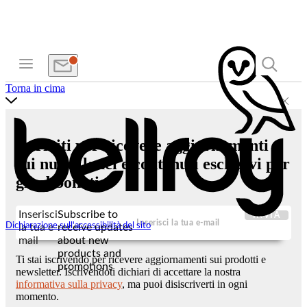
Torna in cima
Iscriviti per ricevere aggiornamenti
sui nuovi lanci e contenuti esclusivi per
gli abbonati.
Inserisci
Subscribe to
INVIA
Dichiarazione sull'accessibilità del sito
la tua e-
receive updates
mail
about new
products and
Ti stai iscrivendo per ricevere aggiornamenti sui prodotti e
promotions
newsletter. Iscrivendoti dichiari di accettare la nostra
informativa sulla privacy
, ma puoi disiscriverti in ogni
momento.