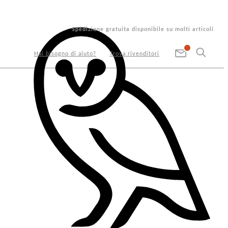
Spedizione gratuita disponibile su molti articoli
Hai bisogno di aiuto?
Trova rivenditori