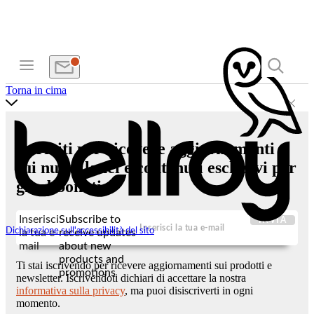
Torna in cima
Iscriviti per ricevere aggiornamenti
sui nuovi lanci e contenuti esclusivi per
gli abbonati.
Inserisci
Subscribe to
INVIA
Dichiarazione sull'accessibilità del sito
la tua e-
receive updates
mail
about new
products and
Ti stai iscrivendo per ricevere aggiornamenti sui prodotti e
promotions
newsletter. Iscrivendoti dichiari di accettare la nostra
informativa sulla privacy
, ma puoi disiscriverti in ogni
momento.