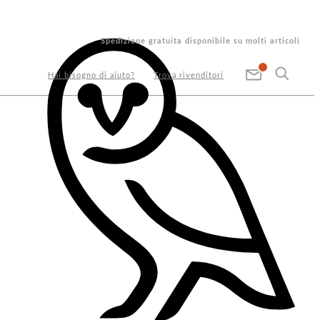
Spedizione gratuita disponibile su molti articoli
Hai bisogno di aiuto?
Trova rivenditori