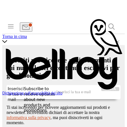
Torna in cima
Iscriviti per ricevere aggiornamenti
sui nuovi lanci e contenuti esclusivi per
gli abbonati.
Inserisci
Subscribe to
INVIA
Dichiarazione sull'accessibilità del sito
la tua e-
receive updates
mail
about new
products and
Ti stai iscrivendo per ricevere aggiornamenti sui prodotti e
promotions
newsletter. Iscrivendoti dichiari di accettare la nostra
informativa sulla privacy
, ma puoi disiscriverti in ogni
momento.