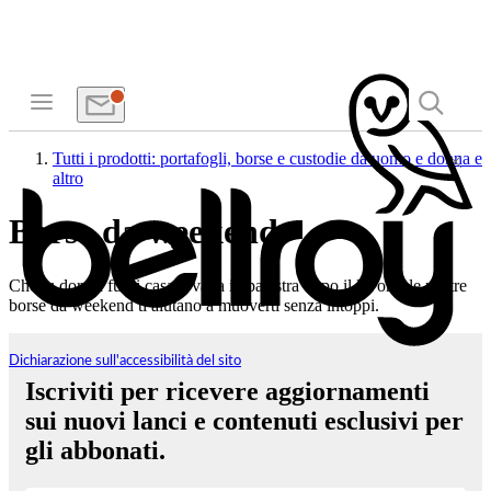
Tutti i prodotti: portafogli, borse e custodie da uomo e donna e
altro
Borse da weekend
Che tu dorma fuori casa o vada in palestra dopo il lavoro, le nostre
borse da weekend ti aiutano a muoverti senza intoppi.
Dichiarazione sull'accessibilità del sito
Iscriviti per ricevere aggiornamenti
sui nuovi lanci e contenuti esclusivi per
gli abbonati.