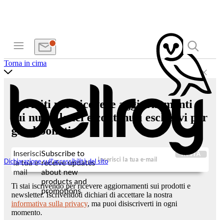
Torna in cima
Iscriviti per ricevere aggiornamenti
sui nuovi lanci e contenuti esclusivi per
gli abbonati.
Inserisci
Subscribe to
INVIA
Dichiarazione sull'accessibilità del sito
la tua e-
receive updates
mail
about new
products and
Ti stai iscrivendo per ricevere aggiornamenti sui prodotti e
promotions
newsletter. Iscrivendoti dichiari di accettare la nostra
informativa sulla privacy
, ma puoi disiscriverti in ogni
momento.