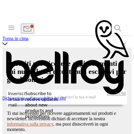
Torna in cima
Iscriviti per ricevere aggiornamenti
sui nuovi lanci e contenuti esclusivi per
gli abbonati.
Inserisci
Subscribe to
INVIA
Dichiarazione sull'accessibilità del sito
la tua e-
receive updates
mail
about new
products and
Ti stai iscrivendo per ricevere aggiornamenti sui prodotti e
promotions
newsletter. Iscrivendoti dichiari di accettare la nostra
informativa sulla privacy
, ma puoi disiscriverti in ogni
momento.