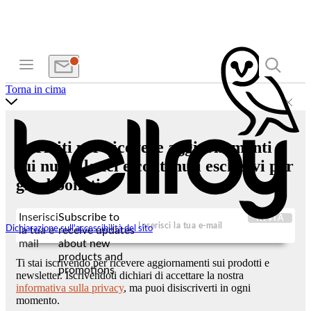
Torna in cima
Iscriviti per ricevere aggiornamenti
sui nuovi lanci e contenuti esclusivi per
gli abbonati.
Inserisci
Subscribe to
INVIA
Dichiarazione sull'accessibilità del sito
la tua e-
receive updates
mail
about new
products and
Ti stai iscrivendo per ricevere aggiornamenti sui prodotti e
promotions
newsletter. Iscrivendoti dichiari di accettare la nostra
informativa sulla privacy
, ma puoi disiscriverti in ogni
momento.