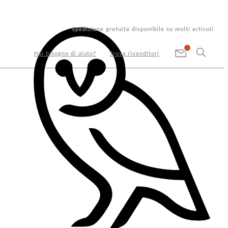
Spedizione gratuita disponibile su molti articoli
Hai bisogno di aiuto?
Trova rivenditori