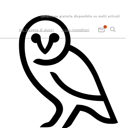
Spedizione gratuita disponibile su molti articoli
Hai bisogno di aiuto?
Trova rivenditori