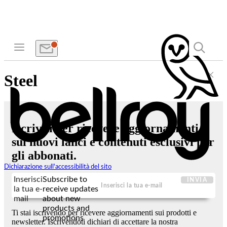
Steel
Iscriviti per ricevere aggiornamenti
sui nuovi lanci e contenuti esclusivi per
gli abbonati.
Dichiarazione sull'accessibilità del sito
Inserisci
Subscribe to
INVIA
la tua e-
receive updates
mail
about new
products and
Ti stai iscrivendo per ricevere aggiornamenti sui prodotti e
promotions
newsletter. Iscrivendoti dichiari di accettare la nostra