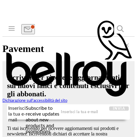
Pavement
Iscriviti per ricevere aggiornamenti
sui nuovi lanci e contenuti esclusivi per
gli abbonati.
Dichiarazione sull'accessibilità del sito
Inserisci
Subscribe to
INVIA
la tua e-
receive updates
mail
about new
products and
Ti stai iscrivendo per ricevere aggiornamenti sui prodotti e
promotions
newsletter. Iscrivendoti dichiari di accettare la nostra